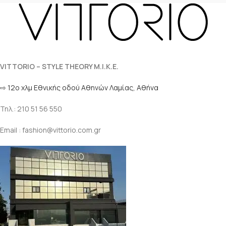
VITTORIO – STYLE THEORY M.I.K.E.
⇨ 12ο χλμ Eθνικής οδού Αθηνών Λαμίας, Αθήνα
Τηλ.: 210 51 56 550
Email : fashion@vittorio.com.gr