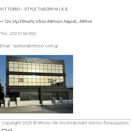
VITTORIO – STYLE THEORY M.I.K.E.
⇨ 12ο χλμ Eθνικής οδού Αθηνών Λαμίας, Αθήνα
Τηλ.: 210 51 56 550
Email : fashion@vittorio.com.gr
Copyright 2025 © Vittorio. Με την επιφύλαξη παντός δικαιώματος