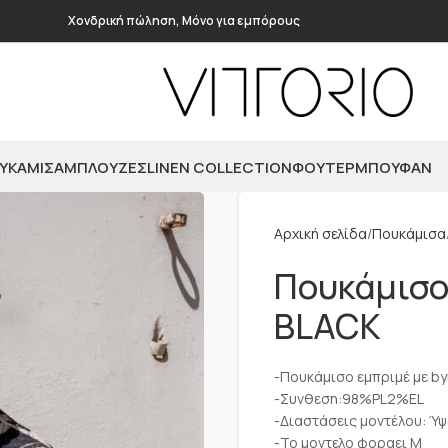
Χονδρική πώληση, Μόνο για εμπόρους
ΥΚΆΜΙΣΑ
ΜΠΛΟΎΖΕΣ
LINEN COLLECTION
ΦΟΎΤΕΡ
ΜΠΟΥΦΆΝ
Αρχική σελίδα
Πουκάμισα
Πουκάμισο 
BLACK
-Πουκάμισο εμπριμέ με by
-Συνθεση:98%PL2%EL
-Διαστάσεις μοντέλου: Ύψ
-Το μοντελο φοραει M