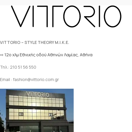
VITTORIO – STYLE THEORY M.I.K.E.
⇨ 12ο χλμ Eθνικής οδού Αθηνών Λαμίας, Αθήνα
Τηλ.: 210 51 56 550
Email : fashion@vittorio.com.gr