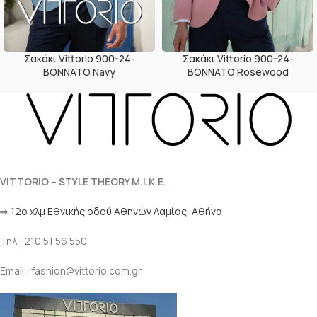
Σακάκι Vittorio 900-24-
Σακάκι Vittorio 900-24-
BONNATO Navy
BONNATO Rosewood
VITTORIO – STYLE THEORY M.I.K.E.
⇨ 12ο χλμ Eθνικής οδού Αθηνών Λαμίας, Αθήνα
Τηλ.: 210 51 56 550
Email : fashion@vittorio.com.gr