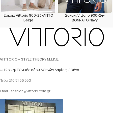
Σακάκι Vittorio 900-23-VINTO
Σακάκι Vittorio 900-24-
Beige
BONNATO Navy
VITTORIO – STYLE THEORY M.I.K.E.
⇨ 12ο χλμ Eθνικής οδού Αθηνών Λαμίας, Αθήνα
Τηλ.: 210 51 56 550
Email : fashion@vittorio.com.gr