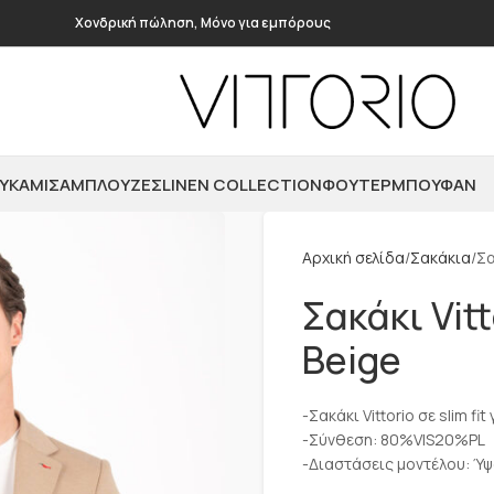
Χονδρική πώληση, Μόνο για εμπόρους
ΥΚΆΜΙΣΑ
ΜΠΛΟΎΖΕΣ
LINEN COLLECTION
ΦΟΎΤΕΡ
ΜΠΟΥΦΆΝ
Αρχική σελίδα
Σακάκια
Σα
Σακάκι Vi
Beige
-Σακάκι Vittorio σε slim fi
-Σύνθεση: 80%VIS20%PL
-Διαστάσεις μοντέλου: Ύψ