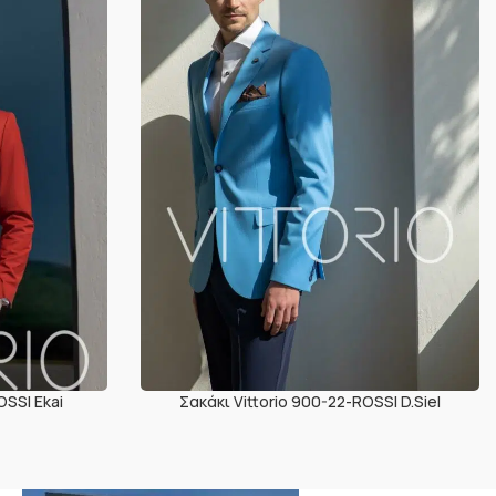
OSSI Ekai
Σακάκι Vittorio 900-22-ROSSI D.Siel