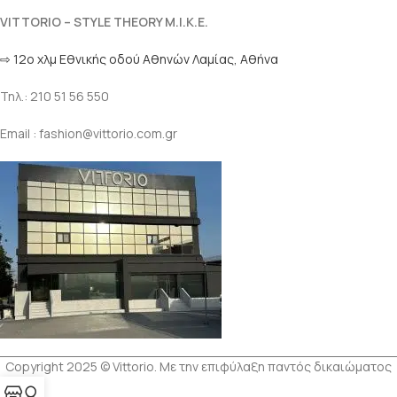
VITTORIO – STYLE THEORY M.I.K.E.
⇨ 12ο χλμ Eθνικής οδού Αθηνών Λαμίας, Αθήνα
Τηλ.: 210 51 56 550
Email : fashion@vittorio.com.gr
Copyright 2025 © Vittorio. Με την επιφύλαξη παντός δικαιώματος