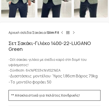
Αρχική σελίδα
Σακάκια
Slim Fit
Σετ Σακάκι-Γιλέκο 1400-22-LUGANO
Green
-Σέτ σακάκι-γιλέκο με σχέδιο καρό στη δομή του
υφάσματος!
-Σύνθεση: 64%PES34%VIS2%EA
-Διαστάσεις μοντέλου: Ύψος 1,86cm Βάρος 79kg
-Το μοντέλο φοράει 50
** Αποκλειστικά για πελάτες Χονδρικής!