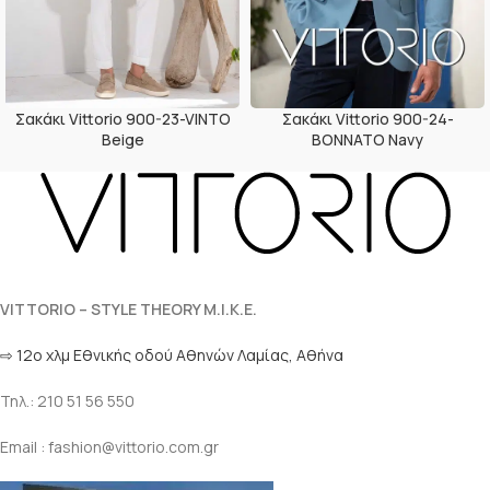
Σακάκι Vittorio 900-23-VINTO
Σακάκι Vittorio 900-24-
Beige
BONNATO Navy
VITTORIO – STYLE THEORY M.I.K.E.
⇨ 12ο χλμ Eθνικής οδού Αθηνών Λαμίας, Αθήνα
Τηλ.: 210 51 56 550
Email : fashion@vittorio.com.gr