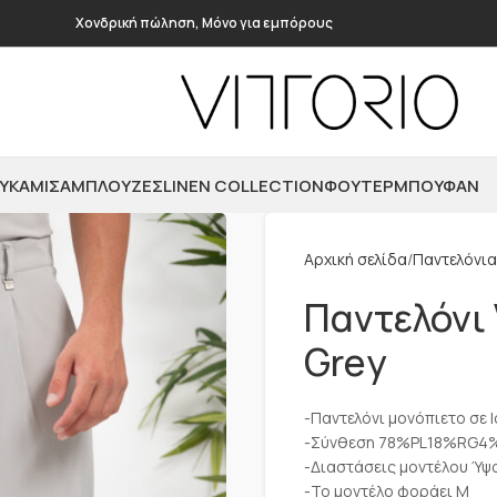
Χονδρική πώληση, Μόνο για εμπόρους
ΥΚΆΜΙΣΑ
ΜΠΛΟΎΖΕΣ
LINEN COLLECTION
ΦΟΎΤΕΡ
ΜΠΟΥΦΆΝ
Αρχική σελίδα
Παντελόνια
Παντελόνι 
Grey
-Παντελόνι μονόπιετο σε l
-Σύνθεση 78%PL18%RG4
-Διαστάσεις μοντέλου Ύψ
-Το μοντέλο φοράει Μ