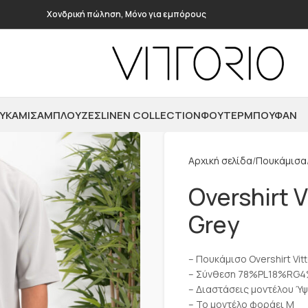
Χονδρική πώληση, Μόνο για εμπόρους
ΥΚΆΜΙΣΑ
ΜΠΛΟΎΖΕΣ
LINEN COLLECTION
ΦΟΎΤΕΡ
ΜΠΟΥΦΆΝ
Αρχική σελίδα
Πουκάμισα
Overshirt 
Grey
– Πουκάμισο Overshirt Vit
– Σύνθεση 78%PL18%RG
– Διαστάσεις μοντέλου Ύ
– Το μοντέλο φοράει Μ