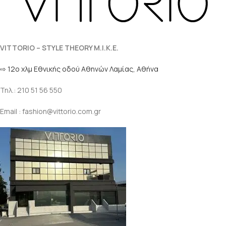
VITTORIO – STYLE THEORY M.I.K.E.
⇨ 12ο χλμ Eθνικής οδού Αθηνών Λαμίας, Αθήνα
Τηλ.: 210 51 56 550
Email : fashion@vittorio.com.gr