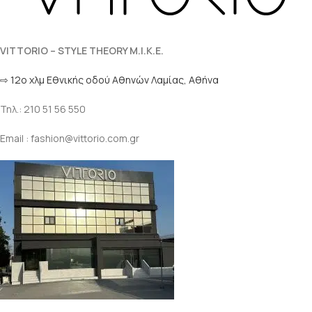
VITTORIO – STYLE THEORY M.I.K.E.
⇨ 12ο χλμ Eθνικής οδού Αθηνών Λαμίας, Αθήνα
Τηλ.: 210 51 56 550
Email : fashion@vittorio.com.gr