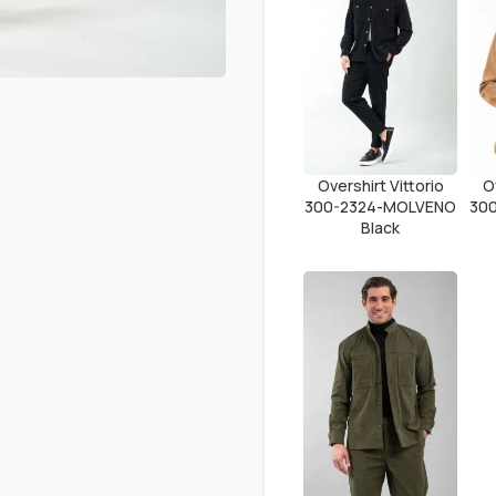
Overshirt Vittorio
O
300-2324-MOLVENO
30
Black