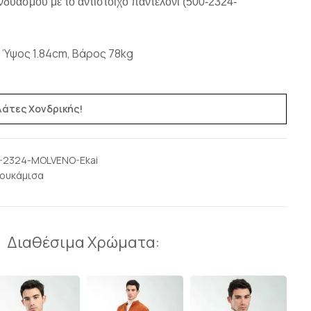
νδυασμού με το αντίστοιχο παντελόνι (500-2324-
 Ύψος 1.84cm, Βάρος 78kg
ελάτες Χονδρικής!
-2324-MOLVENO-Ekai
ουκάμισα
Διαθέσιμα Χρώματα: