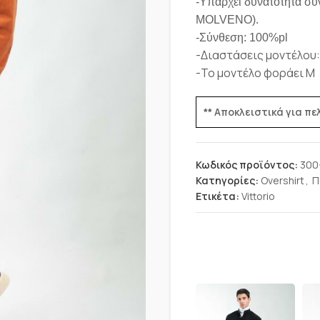
-Υπάρχει δυνατότητα συ
MOLVENO).
-Σύνθεση: 100%pl
-Διαστάσεις μοντέλου:
-Το μοντέλο φοράει M
** Αποκλειστικά για π
Κωδικός προϊόντος:
300
Κατηγορίες:
Overshirt
,
Π
Ετικέτα:
Vittorio