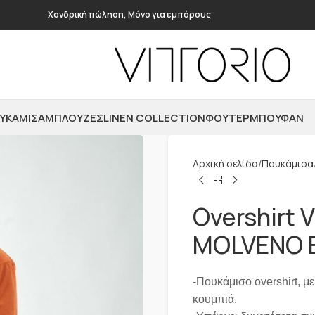
Χονδρική πώληση, Μόνο για εμπόρους
ΥΚΆΜΙΣΑ
ΜΠΛΟΎΖΕΣ
LINEN COLLECTION
ΦΟΎΤΕΡ
ΜΠΟΥΦΆΝ
Αρχική σελίδα
Πουκάμισα
Overshirt 
MOLVENO E
-Πουκάμισο overshirt, με
κουμπιά.