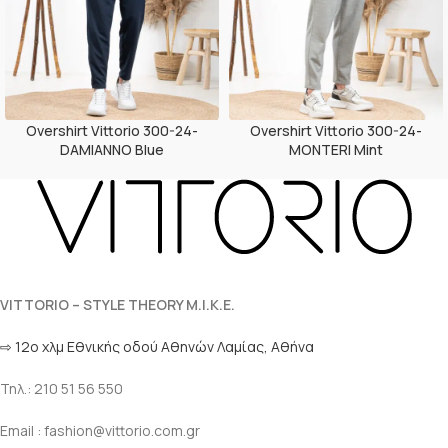
Overshirt Vittorio 300-24-
Overshirt Vittorio 300-24-
DAMIANNO Blue
MONTERI Mint
VITTORIO – STYLE THEORY M.I.K.E.
⇨ 12ο χλμ Eθνικής οδού Αθηνών Λαμίας, Αθήνα
Τηλ.: 210 51 56 550
Email : fashion@vittorio.com.gr