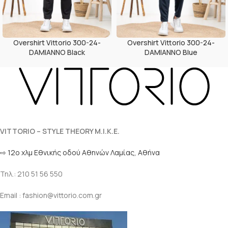
Overshirt Vittorio 300-24-
Overshirt Vittorio 300-24-
DAMIANNO Black
DAMIANNO Blue
VITTORIO – STYLE THEORY M.I.K.E.
⇨ 12ο χλμ Eθνικής οδού Αθηνών Λαμίας, Αθήνα
Τηλ.: 210 51 56 550
Email : fashion@vittorio.com.gr