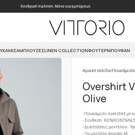
Χονδρική πώληση, Μόνο για εμπόρους
ΥΚΆΜΙΣΑ
ΜΠΛΟΎΖΕΣ
LINEN COLLECTION
ΦΟΎΤΕΡ
ΜΠΟΥΦΆΝ
Αρχική σελίδα
Πουκάμισα
Overshirt 
Olive
-Πουκάμισο overshirt με κ
-Σύνθεση: 60%RG30%NL
-Διαστάσεις μοντέλου: Ύψ
-Το μοντέλο φοράει M